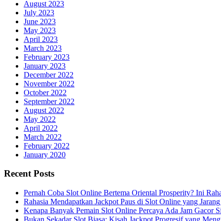
August 2023
July 2023
June 2023
May 2023
April 2023
March 2023
February 2023
January 2023
December 2022
November 2022
October 2022
September 2022
August 2022
May 2022
April 2022
March 2022
February 2022
January 2020
Recent Posts
Pernah Coba Slot Online Bertema Oriental Prosperity? Ini R
Rahasia Mendapatkan Jackpot Paus di Slot Online yang Jaran
Kenapa Banyak Pemain Slot Online Percaya Ada Jam Gacor Si
Bukan Sekadar Slot Biasa: Kisah Jackpot Progresif yang Men