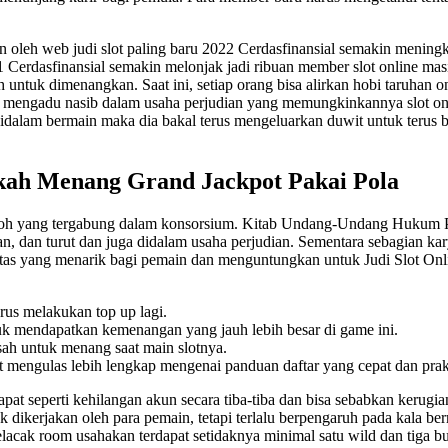
 oleh web judi slot paling baru 2022 Cerdasfinansial semakin meningka
 Cerdasfinansial semakin melonjak jadi ribuan member slot online ma
ntuk dimenangkan. Saat ini, setiap orang bisa alirkan hobi taruhan on
 mengadu nasib dalam usaha perjudian yang memungkinkannya slot onli
dalam bermain maka dia bakal terus mengeluarkan duwit untuk terus be
kah Menang Grand Jackpot Pakai Pola
koh yang tergabung dalam konsorsium. Kitab Undang-Undang Hukum P
n, dan turut dan juga didalam usaha perjudian. Sementara sebagian k
litas yang menarik bagi pemain dan menguntungkan untuk Judi Slot On
us melakukan top up lagi.
uk mendapatkan kemenangan yang jauh lebih besar di game ini.
usah untuk menang saat main slotnya.
t mengulas lebih lengkap mengenai panduan daftar yang cepat dan prak
dapat seperti kehilangan akun secara tiba-tiba dan bisa sebabkan kerug
 dikerjakan oleh para pemain, tetapi terlalu berpengaruh pada kala berm
cak room usahakan terdapat setidaknya minimal satu wild dan tiga bur