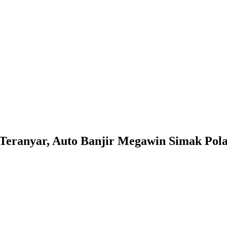
i Teranyar, Auto Banjir Megawin Simak Po