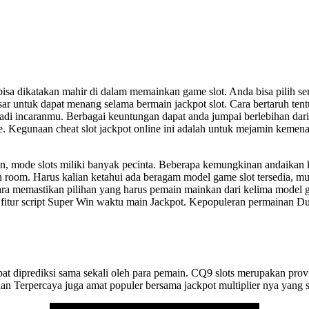
bisa dikatakan mahir di dalam memainkan game slot. Anda bisa pilih se
ar untuk dapat menang selama bermain jackpot slot. Cara bertaruh tent
jadi incaranmu. Berbagai keuntungan dapat anda jumpai berlebihan dari
ne. Kegunaan cheat slot jackpot online ini adalah untuk mejamin kem
 mode slots miliki banyak pecinta. Beberapa kemungkinan andaikan kal
dah room. Harus kalian ketahui ada beragam model game slot tersedia,
a memastikan pilihan yang harus pemain mainkan dari kelima model ga
kan fitur script Super Win waktu main Jackpot. Kepopuleran permainan 
at diprediksi sama sekali oleh para pemain. CQ9 slots merupakan prov
dan Terpercaya juga amat populer bersama jackpot multiplier nya yang s