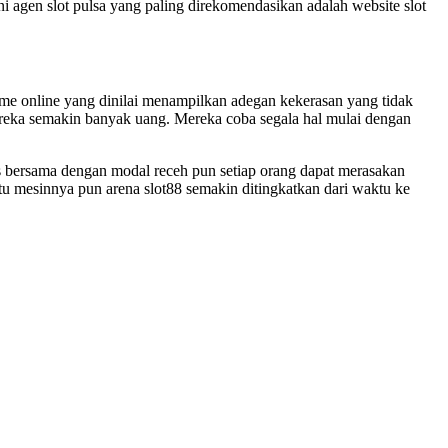
i agen slot pulsa yang paling direkomendasikan adalah website slot
 online yang dinilai menampilkan adegan kekerasan yang tidak
ereka semakin banyak uang. Mereka coba segala hal mulai dengan
is bersama dengan modal receh pun setiap orang dapat merasakan
 mesinnya pun arena slot88 semakin ditingkatkan dari waktu ke