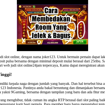
di slot online, dengan nama joker123. Untuk bermain pemain dapat laku
sit pulsa bersama dengan minimal deposit mulai berasal dari 25ribu.
web judi slot online24jam terpercaya, Kamu dapat meregistrasi akun sl
inggi!
i kepala naga dengan jumlah yang banyak. Dan hal tersebut bisa anda
r123 Indonesia. Pastinya anda bakal beruntung dan dimanjakan bersam
 yakni 9Gaming, bersama dengan tampilan yang baru dan ada fitur menar
ang menghibur, tidak cuman itu angka RTP berasal dari slot paling bai
 menunjang karir bagi pemula. Para member baru harus mengetahui tenta