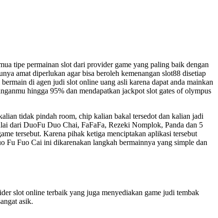
mua tipe permainan slot dari provider game yang paling baik dengan
unya amat diperlukan agar bisa beroleh kemenangan slot88 disetiap
 bermain di agen judi slot online uang asli karena dapat anda mainkan
enanganmu hingga 95% dan mendapatkan jackpot slot gates of olympus
ian tidak pindah room, chip kalian bakal tersedot dan kalian jadi
 mulai dari DuoFu Duo Chai, FaFaFa, Rezeki Nomplok, Panda dan 5
me tersebut. Karena pihak ketiga menciptakan aplikasi tersebut
Duo Fu Fuo Cai ini dikarenakan langkah bermainnya yang simple dan
ider slot online terbaik yang juga menyediakan game judi tembak
angat asik.